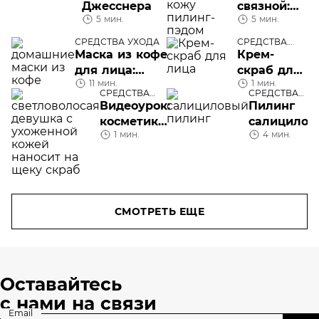
Джесснера
связной:
5 мин.
5 мин.
все, что
надо знать
СРЕДСТВА УХОДА
СРЕДСТВА
про
УХОДА
Маска из кофе
Крем-
пилинг-
для лица:
скраб для
11 мин.
пэды
1 мин.
домашнего
лица
СРЕДСТВА
СРЕДСТВА
приготовления
УХОДА
УХОДА
Видеоурок:
Пилинг
или готовые
косметика
салицилов
средства?
1 мин.
4 мин.
для
кислотой
домашнего
пилинга
СМОТРЕТЬ ЕЩЕ
Оставайтесь
с нами на связи
Email