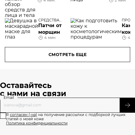
4 мин.
2 мин.
кожей:
кремов д
обзор
лица
средств для
СРЕДСТВА
ПРОБ
лица и тела
УХОДА
Патчи от
Как 
морщин
кожу
4 мин.
4 м
косм
проц
СМОТРЕТЬ ЕЩЕ
Оставайтесь
с нами на связи
Email
Я
согласен (-на)
на получение рассылки с подборкой лучших
статей о моей коже
Политика конфиденциальности