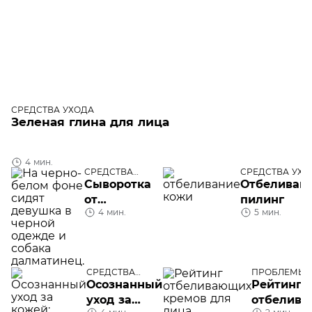
СРЕДСТВА УХОДА
Зеленая глина для лица
4 мин.
СРЕДСТВА
СРЕДСТВА УХО
УХОДА
Сыворотка
Отбеливаю
от
пилинг
4 мин.
5 мин.
пигментных
пятен
СРЕДСТВА
ПРОБЛЕМЫ 
УХОДА
ЛИЦА
Осознанный
Рейтинг
уход за
отбелив