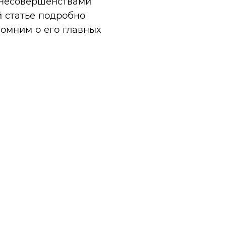
 несовершенствами
й статье подробно
помним о его главных