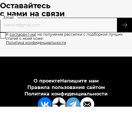
Оставайтесь
с нами на связи
Email
Я
согласен (-на)
на получение рассылки с подборкой лучших
статей о моей коже
Политика конфиденциальности
О проекте
Напишите нам
Правила пользования сайтом
Политика конфиденциальности
АО «Л’Ореаль», ИНН 7726059896, 125047 г. Москва, вн.тер.г.
муниципальный округ Тверской, пл. Тверская Застава, дом 4,
support@skin.ru