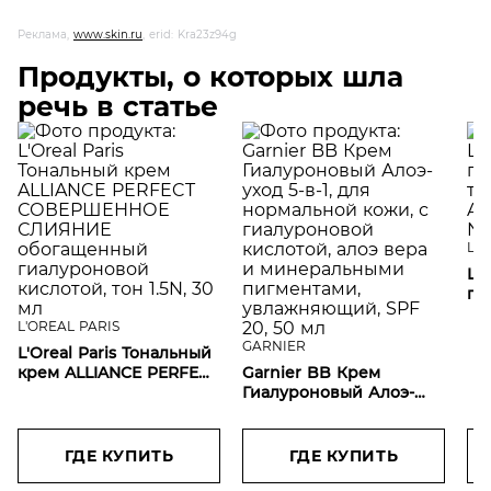
Реклама,
www.skin.ru
, erid: Kra23z94g
Продукты, о которых шла
речь в статье
L'O
L'O
ги
то
L'OREAL PARIS
AL
GARNIER
L'Oreal Paris Тональный
NU
крем ALLIANCE PERFECT
Garnier BB Крем
СОВЕРШЕННОЕ
Гиалуроновый Алоэ-
СЛИЯНИЕ
уход 5-в-1, для
обогащенный
нормальной кожи, с
гиалуроновой
гиалуроновой
ГДЕ КУПИТЬ
ГДЕ КУПИТЬ
кислотой, тон 1.5N, 30
кислотой, алоэ вера и