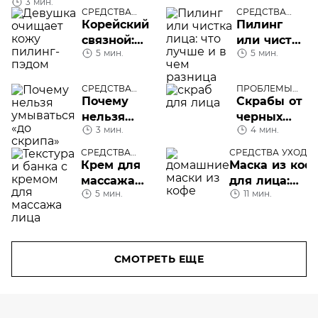
3 мин.
СРЕДСТВА
СРЕДСТВА
УХОДА
УХОДА
Корейский
Пилинг
связной:
или чистка
5 мин.
5 мин.
все, что
лица: что
надо знать
лучше и в
про
чем
СРЕДСТВА
ПРОБЛЕМЫ
УХОДА
КОЖИ ЛИЦА
Почему
Скрабы от
пилинг-
разница
нельзя
черных
пэды
3 мин.
4 мин.
умываться
точек: 7
«до
средств
СРЕДСТВА
СРЕДСТВА УХОДА
УХОДА
скрипа»
Крем для
Маска из коф
массажа
для лица:
5 мин.
11 мин.
лица: что в
домашнего
нем
приготовлени
особенного
или готовые
средства?
СМОТРЕТЬ ЕЩЕ