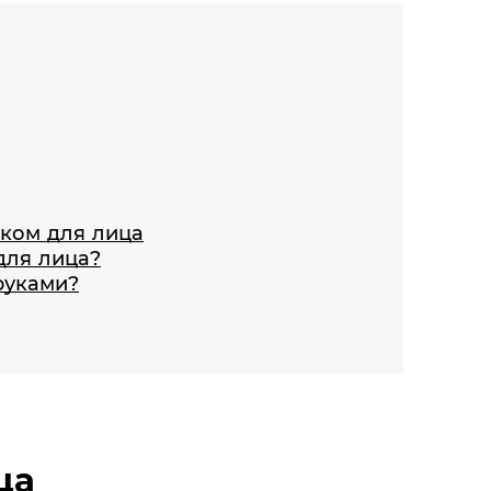
иком для лица
для лица?
руками?
ца