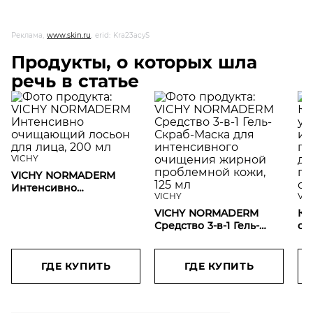
Реклама,
www.skin.ru
, erid: Kra23acyS
Продукты, о которых шла
речь в статье
VICHY
VICHY NORMADERM
Интенсивно
VICHY
VI
очищающий лосьон для
лица, 200 мл
VICHY NORMADERM
Ко
Средство 3-в-1 Гель-
с 
Скраб-Маска для
пр
интенсивного
де
очищения жирной
пр
ГДЕ КУПИТЬ
ГДЕ КУПИТЬ
проблемной кожи, 125
ск
мл