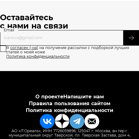
50 лет
Оставайтесь
с нами на связи
Email
Я
согласен (-на)
на получение рассылки с подборкой лучших
статей о моей коже
Политика конфиденциальности
О проекте
Напишите нам
Правила пользования сайтом
Политика конфиденциальности
АО «Л’Ореаль», ИНН 7726059896, 125047 г. Москва, вн.тер.г.
муниципальный округ Тверской, пл. Тверская Застава, дом 4,