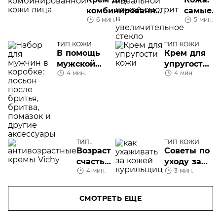
комбинированной
самые
6 мин.
5 мин.
кожи
интерес
факты
ТИП КОЖИ
ТИП КОЖИ
В помощь
Крем для
мужской
упругости
4 мин.
4 мин.
коже:
кожи
лосьон
после
бритья
ТИП
ТИП КОЖИ
КОЖИ
Возраст
Советы по
счастья:
уходу за
4 мин.
3 мин.
кремы
кожей для
Vichy
тех, кто
для
курит
СМОТРЕТЬ ЕЩЕ
лица
после