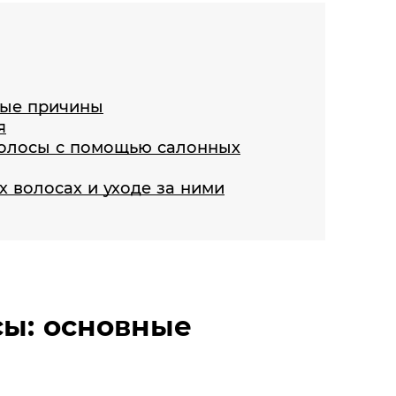
ные причины
я
волосы с помощью салонных
х волосах и уходе за ними
сы: основные