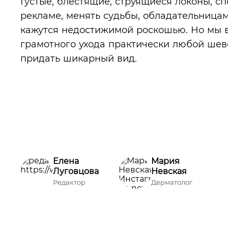
Густые, блестящие, струящиеся локоны, сп
рекламе, менять судьбы, обладательницам
кажутся недостижимой роскошью. Но мы 
грамотного ухода практически любой ше
придать шикарный вид.
Елена
Мария
Луговцова
Невская
Редактор
Дерматолог