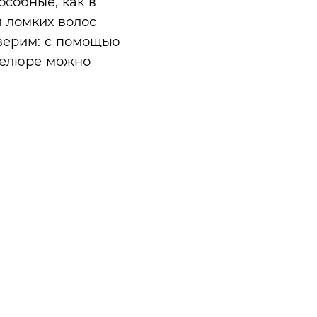
особные, как в
 ломких волос
верим: с помощью
велюре можно