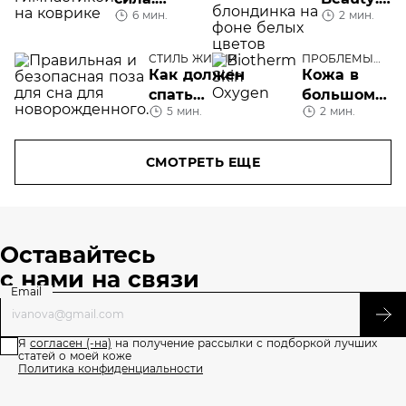
6 мин.
2 мин.
кому
косметика
полезен
«чистой
пилатес
красоты»
СТИЛЬ ЖИЗНИ
ПРОБЛЕМЫ
КОЖИ ЛИЦА
Как должен
Кожа в
спать
большом
5 мин.
2 мин.
новорожденный
городе:
линия
косметики
СМОТРЕТЬ ЕЩЕ
Biotherm
Skin
Oxygen
Оставайтесь
с нами на связи
Email
Я
согласен (-на)
на получение рассылки с подборкой лучших
статей о моей коже
Политика конфиденциальности