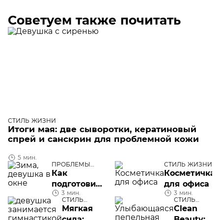
Советуем также почитать
СТИЛЬ ЖИЗНИ
Итоги мая: две сыворотки, кератиновый
спрей и санскрин для проблемной кожи
5 мин.
ПРОБЛЕМЫ
СТИЛЬ ЖИЗНИ
КОЖИ ЛИЦА
Как
Косметичка
подготовить
для офиса
3 мин.
3 мин.
кожу к
СТИЛЬ
СТИЛЬ
зиме
ЖИЗНИ
ЖИЗНИ
Мягкая
Clean
сила:
Beauty: