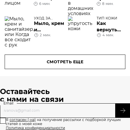
6 мин.
8 мин.
лица
депиляцию
в
домашних
УХОД ЗА
ТИП КОЖИ
ТЕЛОМ
Мыло, крем
Как
условиях
и
вернуть
2 мин.
4 мин.
санитайзер,
упругость
или Когда
коже
все сходит
с рук
СМОТРЕТЬ ЕЩЕ
Оставайтесь
с нами на связи
Email
Я
согласен (-на)
на получение рассылки с подборкой лучших
статей о моей коже
Политика конфиденциальности