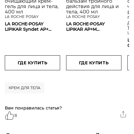
LA ROCHE POSAY
LA ROCHE POSAY
LA ROCHE-POSAY
LA ROCHE-POSAY
LIPIKAR Syndet AP+
LIPIKAR AP+M
LA
Липидовосстанавливающий
Липидовосполняющий
очищающий крем-гель
бальзам тройного
LA
для лица и тела, 400 мл
действия для лица и
СI
тела, 400 мл
Му
сп
чу
ГДЕ КУПИТЬ
ГДЕ КУПИТЬ
ра
по
де
мл
КРЕМ ДЛЯ ТЕЛА
Вам понравилась статья?
8