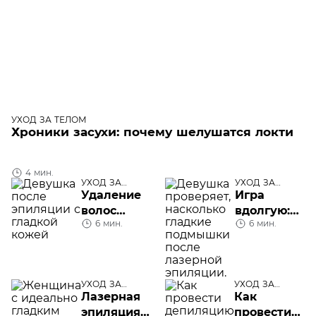
УХОД ЗА ТЕЛОМ
Хроники засухи: почему шелушатся локти
4 мин.
УХОД ЗА
УХОД ЗА
ТЕЛОМ
ТЕЛОМ
Удаление
Игра
волос
вдолгую:
6 мин.
6 мин.
навсегда
лазерная
эпиляция
подмышек
УХОД ЗА
УХОД ЗА
ТЕЛОМ
ТЕЛОМ
Лазерная
Как
эпиляция
провести