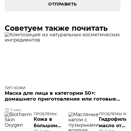
ОТПРАВИТЬ
Советуем также почитать
ТИП КОЖИ
Маска для лица в категории 50+:
домашнего приготовления или готовые
средства
5 мин.
ПРОБЛЕМЫ
ПРОБЛЕМЫ КО
КОЖИ ЛИЦА
ЛИЦА
Кожа в
Гидрофильн
большом
масло от
2 мин.
3 мин.