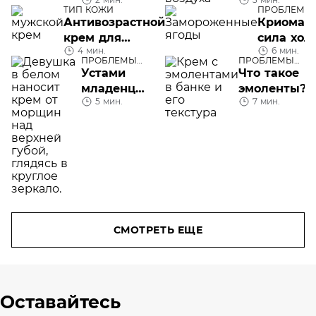
городе:
черных точе
ТИП КОЖИ
ПРОБЛЕМЫ
линия
правда или
КОЖИ ЛИЦА
Антивозрастной
Криомасс
косметики
вымысел
крем для
сила хол
Biotherm
4 мин.
6 мин.
мужчин
ПРОБЛЕМЫ
ПРОБЛЕМЫ
Skin
КОЖИ ЛИЦА
КОЖИ ЛИЦА
Устами
Что такое
Oxygen
младенца:
эмоленты?
5 мин.
7 мин.
как убрать
морщины
над
верхней
губой
СМОТРЕТЬ ЕЩЕ
Оставайтесь