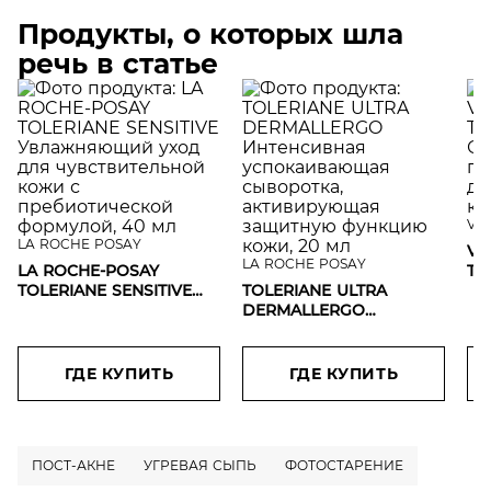
Продукты, о которых шла
речь в статье
VI
LA ROCHE POSAY
VI
LA ROCHE POSAY
LA ROCHE-POSAY
TH
TOLERIANE SENSITIVE
TOLERIANE ULTRA
пе
Увлажняющий уход для
DERMALLERGO
си
чувствительной кожи с
Интенсивная
чу
пребиотической
успокаивающая
15
формулой, 40 мл
сыворотка,
ГДЕ КУПИТЬ
ГДЕ КУПИТЬ
активирующая
защитную функцию
кожи, 20 мл
ПОСТ-АКНЕ
УГРЕВАЯ СЫПЬ
ФОТОСТАРЕНИЕ