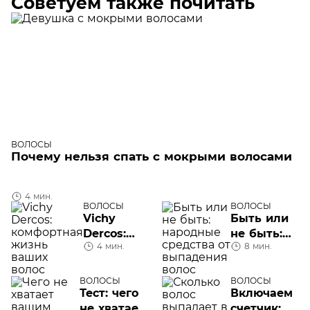
Советуем также почитать
ВОЛОСЫ
Почему нельзя спать с мокрыми волосами
4 мин.
ВОЛОСЫ
ВОЛОСЫ
Vichy
Быть или
Dercos:
не быть:
4 мин.
8 мин.
комфортная
народные
жизнь
средства
ваших
от
ВОЛОСЫ
ВОЛОСЫ
Тест: чего
Включаем
волос
выпадения
не хватает
счетчик:
волос