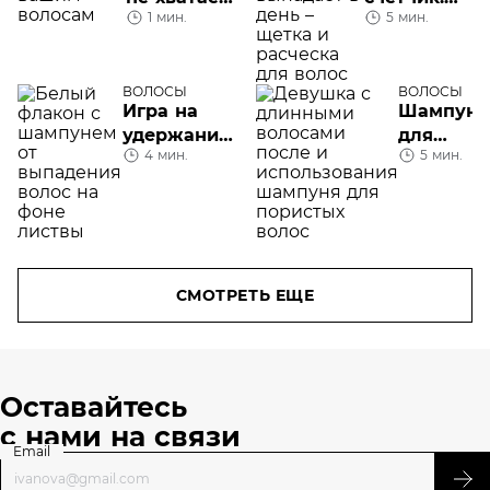
1 мин.
5 мин.
вашим
сколько
волосам
волос
выпадает
ВОЛОСЫ
в день
ВОЛОСЫ
Игра на
Шампунь
удержание:
для
4 мин.
5 мин.
шампунь
пористых
от
волос:
выпадения
какой
волос
выбрать
СМОТРЕТЬ ЕЩЕ
Оставайтесь
с нами на связи
Email