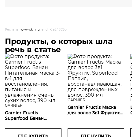
Реклама,
www.skin.ru
, erid: Kra247C6p
Продукты, о которых шла
речь в статье
GARNIER
L'O
GARNIER
Garnier Fructis Маска
L'O
Garnier Fructis
для волос 3в1 Фруктис,
Сп
Superfood Банан
Superfood Папайя,
Дл
Питательная маска 3-в-1
восстанавливающая,
дл
для восстановления,
для поврежденных
по
питания и увлажнения
волос, 390 мл
ке
ГДЕ КУПИТЬ
ГДЕ КУПИТЬ