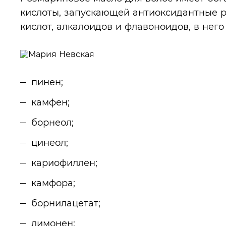
кислоты, запускающей антиоксидантные р
кислот, алкалоидов и флавоноидов, в нег
пинен;
камфен;
борнеол;
цинеол;
кариофиллен;
камфора;
борнилацетат;
лимонен;