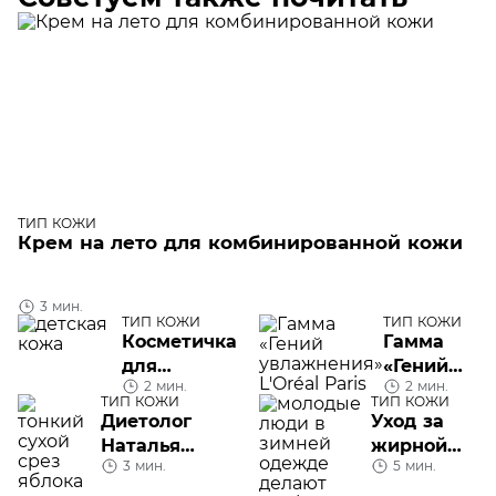
ТИП КОЖИ
Крем на лето для комбинированной кожи
3 мин.
ТИП КОЖИ
ТИП КОЖИ
Косметичка
Гамма
для
«Гений
2 мин.
2 мин.
прогулки с
увлажнени
ТИП КОЖИ
ТИП КОЖИ
ребенком
L'Oréal Pari
Диетолог
Уход за
Наталья
жирной
3 мин.
5 мин.
Чистякова
кожей
рассказывает,
зимой