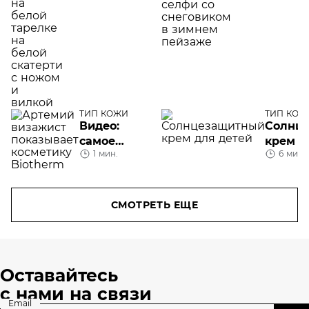
как питаться
при сухой
коже
ТИП КОЖИ
ТИП КОЖ
Видео:
Солнц
самое
крем д
1 мин.
6 мин.
главное в
особен
мужском
приме
уходе за
кожей
СМОТРЕТЬ ЕЩЕ
Оставайтесь
с нами на связи
Email