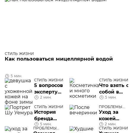
СТИЛЬ ЖИЗНИ
Как пользоваться мицеллярной водой
5 мин.
СТИЛЬ ЖИЗНИ
СТИЛЬ ЖИЗНИ
5 вопросов
Что взять с
эксперту
собой в
2 мин.
5 мин.
про уход
командиров
за кожей
СТИЛЬ ЖИЗНИ
ПРОБЛЕМЫ
зимой
КОЖИ ЛИЦА
История
Уход за
бренда
кожей
5 мин.
2 мин.
Shu
после
ПРОБЛЕМЫ
СТИЛЬ ЖИЗНИ
Uemura
вечеринки:
КОЖИ ЛИЦА