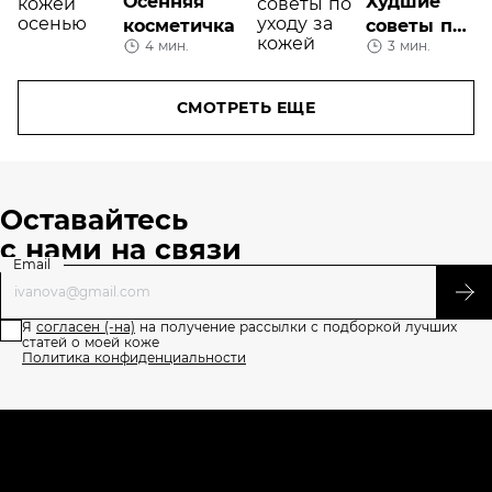
Осенняя
Худшие
5 средств,
косметичка
советы по
которые
4 мин.
3 мин.
уходу за
вернут
кожей
вам лицо
СМОТРЕТЬ ЕЩЕ
Оставайтесь
с нами на связи
Email
Я
согласен (-на)
на получение рассылки с подборкой лучших
статей о моей коже
Политика конфиденциальности