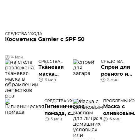
СРЕДСТВА УХОДА
Косметика Garnier с SPF 50
4 мин.
СРЕДСТВА
СРЕДСТВА
УХОДА
УХОДА
Тканевая
Спрей для
маска
ровного и
3 мин.
5 мин.
Mineral 89
безопасного
от Vichy
загара
СРЕДСТВА УХОДА
ПРОБЛЕМЫ КОЖ
ЛИЦА
Гигиеническая
Маска с
помада, с
оливковым
5 мин.
6 мин.
которой вы
маслом для
забудете про
лица:
обветренные
домашнего