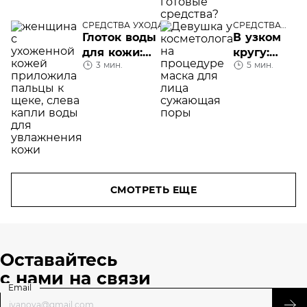
губы
приготовлен
или готовые
СРЕДСТВА УХОДА
СРЕДСТВА
средства?
УХОДА
Глоток воды
В узком
для кожи:
кругу:
3 мин.
5 мин.
гиалуро-
маска для
концентрат
сужения
Revitalift Filler
пор
[+Гиалуроновая
кислота] от
L’Oréal Paris
СМОТРЕТЬ ЕЩЕ
Оставайтесь
с нами на связи
Email