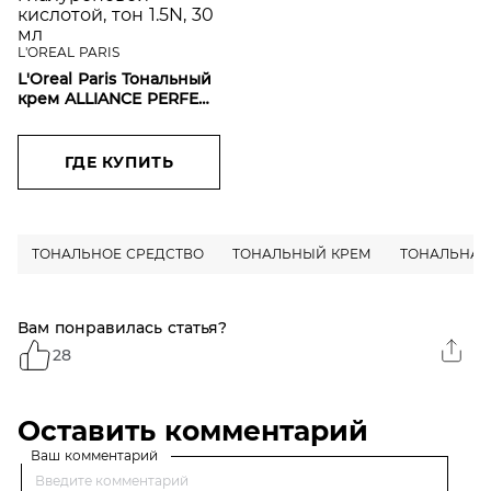
L'OREAL PARIS
L'Oreal Paris Тональный
крем ALLIANCE PERFECT
СОВЕРШЕННОЕ
СЛИЯНИЕ
обогащенный
ГДЕ КУПИТЬ
гиалуроновой
кислотой, тон 1.5N, 30
мл
ТОНАЛЬНОЕ СРЕДСТВО
ТОНАЛЬНЫЙ КРЕМ
ТОНАЛЬНАЯ
Вам понравилась статья?
28
Оставить комментарий
Ваш комментарий