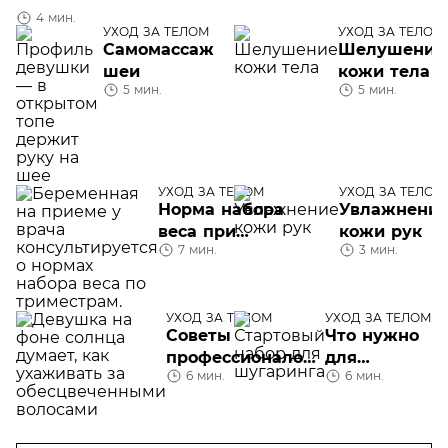
4 мин.
УХОД ЗА ТЕЛОМ
УХОД ЗА ТЕЛОМ
Самомассаж
Шелушение
шеи
кожи тела
5 мин.
5 мин.
УХОД ЗА ТЕЛОМ
УХОД ЗА ТЕЛОМ
Норма набора
Увлажнени
веса при
кожи рук
7 мин.
3 мин.
беременности
УХОД ЗА ТЕЛОМ
УХОД ЗА ТЕЛОМ
Cоветы
Что нужно
профессионалов:
для
6 мин.
6 мин.
как ухаживать
шугаринга:
за
гид для
осветленными
начинающих
волосами