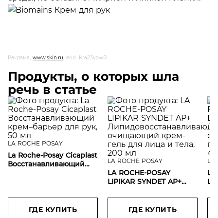
Реклама,
www.skin.ru
, erid: Kra23ybwR
Продукты, о которых шла
речь в статье
LA ROCHE POSAY
La Roche-Posay Cicaplast
LA ROCHE POSAY
LA
Восстанавливающий
крем–барьер для рук,
LA ROCHE-POSAY
LA
50 мл
LIPIKAR SYNDET AP+
LI
Липидовосстанавливающий
Ли
очищающий крем-гель
оч
для лица и тела, 200 мл
дл
ГДЕ КУПИТЬ
ГДЕ КУПИТЬ