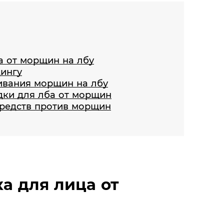
а от морщин на лбу
дингу
ивания морщин на лбу
дки для лба от морщин
средств против морщин
а для лица от