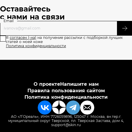
Оставайтесь
с нами на связи
Email
Я
согласен (-на)
на получение рассылки с подборкой лучших
статей о моей коже
Политика конфиденциальности
О проекте
Напишите нам
Правила пользования сайтом
Политика конфиденциальности
АО «Л’Ореаль», ИНН 7726059896, 125047 г. Москва, вн.тер.г.
муниципальный округ Тверской, пл. Тверская Застава, дом 4,
support@skin.ru