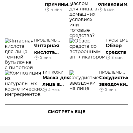
причины
оливковым
4 мин.
6 мин.
обезвоживания
маслом для
кожи
лица:
домашнего
приготовлен
или готовые
ПРОБЛЕМЫ
ПРОБЛЕМЫ 
средства?
КОЖИ ЛИЦА
ЛИЦА
Янтарная
Обзор
кислота
средств с
5 мин.
3 мин.
для лица
встроенн
аппликат
ТИП КОЖИ
ПРОБЛЕМЫ
КОЖИ ЛИЦА
Маска для
Сосудистые
лица в
звездочки
5 мин.
5 мин.
категории 50+:
на лице
домашнего
приготовления
или готовые
СМОТРЕТЬ ЕЩЕ
средства