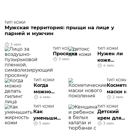
ТИП КОЖИ
Мужская территория: прыщи на лице у
парней и мужчин
5 мин.
ТИП КОЖИ
ТИП КОЖИ
Просянка
Нужен ли
5 мин.
коже
4 мин.
детокс
ТИП КОЖИ
ТИП КОЖИ
Когда
Косметич
можно
маски но
4 мин.
2 мин.
делать
поколен
пилинг
ТИП КОЖИ
ТИП КОЖИ
лица
Как
Детский
уменьшить
крем для
5 мин.
3 мин.
жирность
лица
кожи:
взрослого