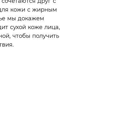
 сочетаются друг с
 для кожи с жирным
тье мы докажем
ит сухой коже лица,
ной, чтобы получить
твия.