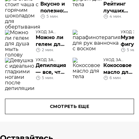
ТЕЛОМ
Вкусно и
Рейтинг
полезно:
лучших
5 мин.
4 мин.
шоколадное
кремов
обертывание
для тела
УХОД ЗА
УХОД ЗА
ТЕЛОМ
Можно ли
Музей
гелем для
фигур:
2 мин.
5 мин.
душа мыть
хорош
голову
параф
УХОД ЗА
УХОД ЗА
ТЕЛОМ
ТЕЛОМ
Депиляция
Кокосовое
— все, что
масло для
5 мин.
6 мин.
надо знать
тела
СМОТРЕТЬ ЕЩЕ
Оставайтесь