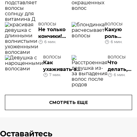
волос?
окрашенны
волос
ВОЛОСЫ
ВОЛОСЫ
Не только
Какую
кончики!
роль
6 мин.
6 мин.
Модные
играет
стрижки —
кератин
2026,
для волос
ВОЛОСЫ
ВОЛОСЫ
Как
Что
рассчитанные
ухаживать за
делать,
на длинные
7 мин.
6 мин.
нарощенными
если
волосы
волосами
выпадают
волосы
после
СМОТРЕТЬ ЕЩЕ
родов?
Оставайтесь