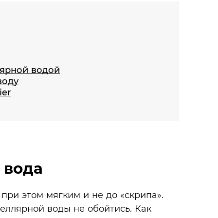
лярной водой
воду
ier
 вода
при этом мягким и не до «скрипа».
целлярной воды не обойтись. Как