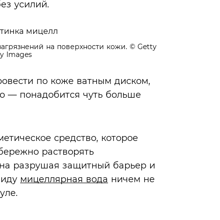
ез усилий.
агрязнений на поверхности кожи. © Getty
y Images
ровести по коже ватным диском,
то — понадобится чуть больше
етическое средство, которое
 бережно растворять
на разрушая защитный барьер и
виду
мицеллярная вода
ничем не
уле.