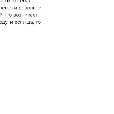
ьюти-арсенал
легко и довольно
й. Но возникает
у, и если да, то