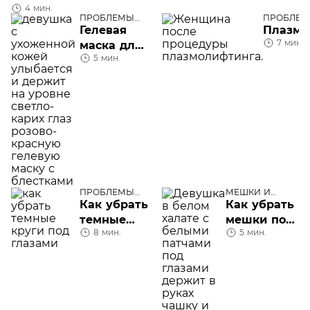
4 мин.
ПРОБЛЕМЫ
ПРОБЛЕМ
КОЖИ ЛИЦА
ЛИЦА
Гелевая
Плазмо
7 мин.
маска для
5 мин.
глаз
ПРОБЛЕМЫ
МЕШКИ И
КОЖИ ЛИЦА
СИНЯКИ ПОД
Как убрать
Как убрать
ГЛАЗАМИ
темные
мешки под
8 мин.
5 мин.
круги под
глазами:
глазами
массаж,
гимнастика,
косметика