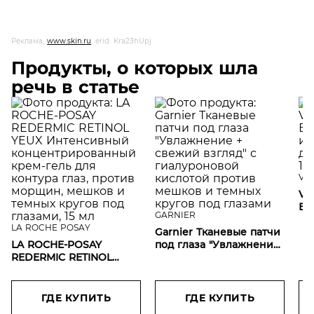
Реклама,
www.skin.ru
, erid: Kra23hUpj
Продукты, о которых шла
речь в статье
VI
VI
Во
GARNIER
ук
LA ROCHE POSAY
Garnier Тканевые патчи
ко
LA ROCHE-POSAY
под глаза "Увлажнение
REDERMIC RETINOL
+ свежий взгляд" с
YEUX Интенсивный
гиалуроновой кислотой
концентрированный
против мешков и
крем-гель для контура
темных кругов под
ГДЕ КУПИТЬ
ГДЕ КУПИТЬ
глаз, против морщин,
глазами