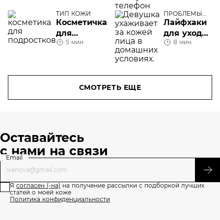
ТИП КОЖИ
ПРОБЛЕМЫ
КОЖИ ЛИЦА
Косметичка
Лайфхаки
для
для ухода
5 мин.
8 мин.
подростка
за лицом
СМОТРЕТЬ ЕЩЕ
Оставайтесь
с нами на связи
Email
Я
согласен (-на)
на получение рассылки с подборкой лучших
статей о моей коже
Политика конфиденциальности