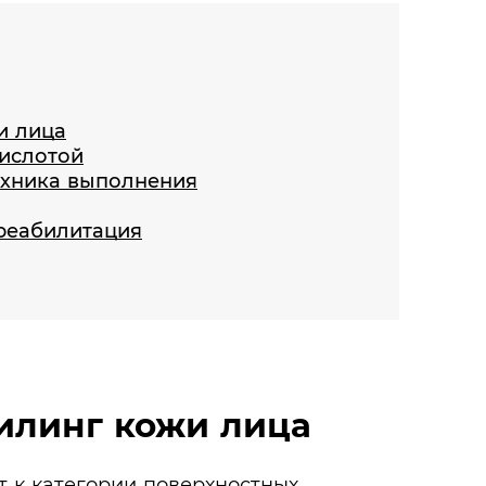
и лица
кислотой
ехника выполнения
 реабилитация
илинг кожи лица
т к категории поверхностных