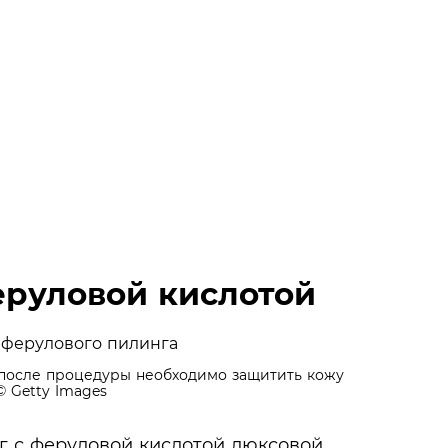
еруловой кислотой
 после процедуры необходимо защитить кожу
 Getty Images
г с феруловой кислотой люксовой