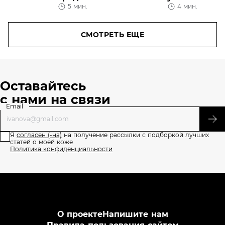
5 мин.
4 мин.
для снятия
кожу лица
макияжа
СМОТРЕТЬ ЕЩЕ
Оставайтесь
с нами на связи
Email
Я
согласен (-на)
на получение рассылки с подборкой лучших
статей о моей коже
Политика конфиденциальности
О проекте
Напишите нам