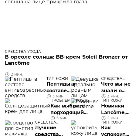
СРЕДСТВА УХОДА
В ореоле солнца: BB-крем Soleil Bronzer от
Lancôme
2 мин.
ТИП КОЖИ
СРЕДСТВА
УХОДА
Пептиды в
Чего вы не
составе
знали о
3 мин.
3 мин.
антивозрастных
ВВ-кремах
ПРОБЛЕМЫ КОЖИ
ТИП КОЖИ
средств
ЛИЦА
Как выбрать
Новинки
подходящий
Lancôme,
5 мин.
2 мин.
солнцезащитный
которых
СРЕДСТВА
ТИП КОЖИ
крем для лица
все ждут
УХОДА
Лучшие
Как
средства
успокоить