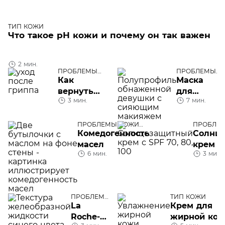
ТИП КОЖИ
Что такое рН кожи и почему он так важен
2 мин.
ПРОБЛЕМЫ
ПРОБЛЕМЫ
КОЖИ ЛИЦА
КОЖИ ЛИЦА
Как
Маска
вернуть
для
3 мин.
7 мин.
коже
сияния
сияние
кожи
после
лица в
ПРОБЛЕМЫ КОЖИ
ПРОБЛЕ
ЛИЦА
ЛИЦА
Комедогенность
Солнц
гриппа
домашних
масел
крем с 
условиях
6 мин.
3 мин.
80, 100
ПРОБЛЕМЫ
ТИП КОЖИ
КОЖИ
La
Крем для
ЛИЦА
Roche-
жирной кож