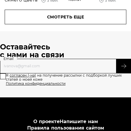
3 мин.
5 мин.
Posay
увлажняющ
Hyalu В5
и не только
СМОТРЕТЬ ЕЩЕ
Оставайтесь
с нами на связи
Email
Я
согласен (-на)
на получение рассылки с подборкой лучших
статей о моей коже
Политика конфиденциальности
О проекте
Напишите нам
Правила пользования сайтом