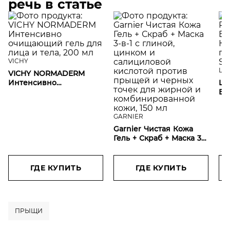
речь в статье
VICHY
LA
VICHY NORMADERM
Интенсивно
LA
очищающий гель для
EF
лица и тела, 200 мл
ге
ко
GARNIER
Garnier Чистая Кожа
Гель + Скраб + Маска 3-
в-1 с глиной, цинком и
салициловой кислотой
против прыщей и
ГДЕ КУПИТЬ
ГДЕ КУПИТЬ
черных точек для
жирной и
комбинированной
кожи, 150 мл
ПРЫЩИ