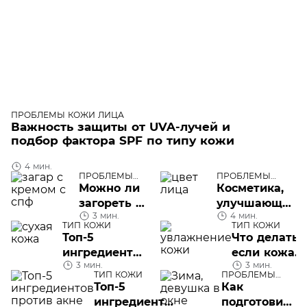
ПРОБЛЕМЫ КОЖИ ЛИЦА
Важность защиты от UVA-лучей и
подбор фактора SPF по типу кожи
4 мин.
ПРОБЛЕМЫ
ПРОБЛЕМЫ
КОЖИ ЛИЦА
КОЖИ ЛИЦА
Можно ли
Косметика,
загореть с
улучшающая
3 мин.
4 мин.
кремом с
цвет лица
ТИП КОЖИ
ТИП КОЖИ
SPF
Топ-5
Что делать,
ингредиентов
если кожа
3 мин.
3 мин.
для сухой
сухая после
ТИП КОЖИ
ПРОБЛЕМЫ
кожи
увлажнения
КОЖИ ЛИЦА
Топ-5
Как
3 решения
ингредиентов
подготовить