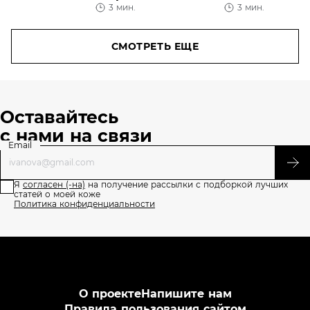
3 мин.
3 мин.
против акне
кожу к
зиме
СМОТРЕТЬ ЕЩЕ
Оставайтесь
с нами на связи
Email
Я
согласен (-на)
на получение рассылки с подборкой лучших
статей о моей коже
Политика конфиденциальности
О проекте
Напишите нам
Правила пользования сайтом